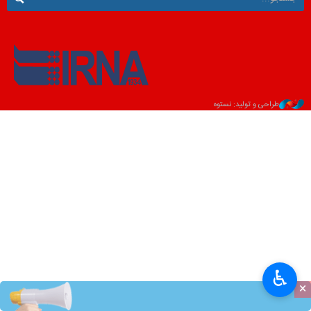
طراحی و تولید: نستوه
♿︎
×