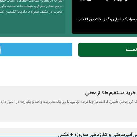
تهران- ایرنابازار- شناخت خطاهای مهلک حقو
مرجع معتبر حقوقی، هوشمندانه تصمیم بگیری
مجرب در مشهد همراه با دادپایا؛ تضمین امن
گ، سرامیک، احیای رنگ و نکات مهم انتخاب
 خرید مستقیم طلا از معدن
 که کل زنجیره تأمین، از استخراج تا عرضه نهایی، را زیر یک مدیریت واحد و یکپارچه در اختیار دارد