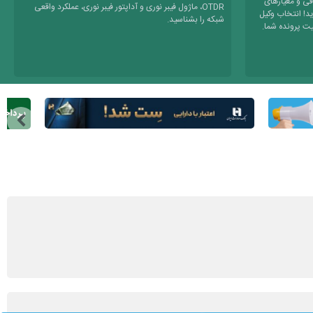
قی و معیارهای
OTDR، ماژول فیبر نوری و آداپتور فیبر نوری، عملکرد واقعی
د! انتخاب وکیل
شبکه را بشناسید.
یت پرونده شما.