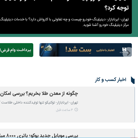
توجه کرد؟
تهران- ایرنابازار- دیتیلینگ خودرو چیست و چه تفاوتی با کارواش دارد؟ با خدمات دیتیلین
مرکز دیتیلینگ خودرو آشنا شوید.
اخبار کسب و کار
چگونه از معدن طلا بخریم؟ بررسی امکان
تهران- ایرنابازار- توکنیکو تنها تولیدکننده داخلی طلاست
۴ ساعت قبل
بررسی موبایل جدید پوکو؛ باتری ۸۰۰۰ میلی‌آمپرساعتی و شارژدهی سه‌روزه + عکس