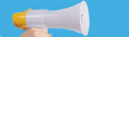
تهران- ایرنابازار- شرکت پوکو، زیرمجموعه شیائومی، از موبایل پوکو M۸ پاور در بازار هند رونمایی کرد. گوشی جدید پوکو به عنوان یکی از محصولات میان‌رده جدید این شرکت معرفی شده است. پوکو M۸ پاور با وجود باتری غول‌پیکر، ضخامت ۸.۴
ز تأمین‌کنندگان معتبر این حوزه آشنا می‌شویم.
‌شوید، تصمیم‌گیری چندان آسان نخواهد بود.