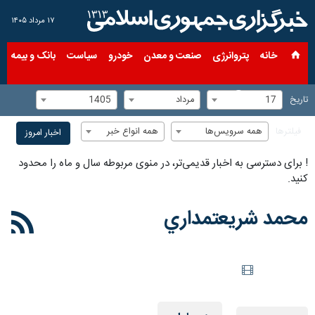
۱۷ مرداد ۱۴۰۵
خانه
پتروانرژی
صنعت و معدن
خودرو
سیاست
بانک و بیمه
س
17
مرداد
1405
تاریخ
همه سرویس‌ها
همه انواع خبر
فیلترها
اخبار امروز
!
برای دسترسی به اخبار قدیمی‌تر، در منوی مربوطه سال و ماه را محدود
کنید.
محمد شريعتمداري