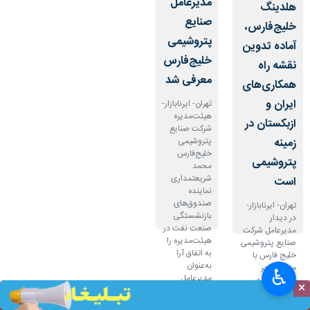
مدیرعامل
هلدینگ
صنایع
خلیج‌فارس،
پتروشیمی
آماده تدوین
خلیج‌فارس
نقشه راه
معرفی شد
همکاری‌های
ایران و
تهران- ایرنابازار-
هیئت‌مدیره
ازبکستان در
شرکت صنایع
زمینه
پتروشیمی
خلیج‌فارس
پتروشیمی
محمد
شریعتمداری
است
نماینده
صندوق‌های
تهران- ایرنابازار-
بازنشستگی
در دیدار
صنعت نفت در
مدیرعامل شرکت
هیئت‌مدیره را
صنایع پتروشیمی
به اتفاق آرا
خلیج فارس با
به‌عنوان
معاون وزیر
♿︎
مدیرعامل
سرمایه‌گذاری،
×
جدید این
صنعت و تجارت
شرکت معرفی
ازبکستان بر