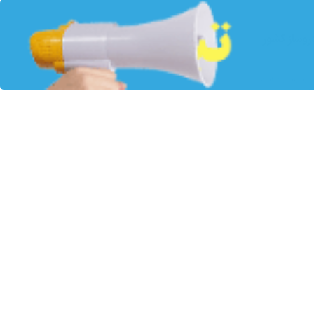
روساز کشور
ن‌خودرو در مراسم
ای نفتی برای
ید ۲۵ هزار دستگاه وانت و تاکسی CNG گفت: امیدواریم
هش ناترازی مصرف