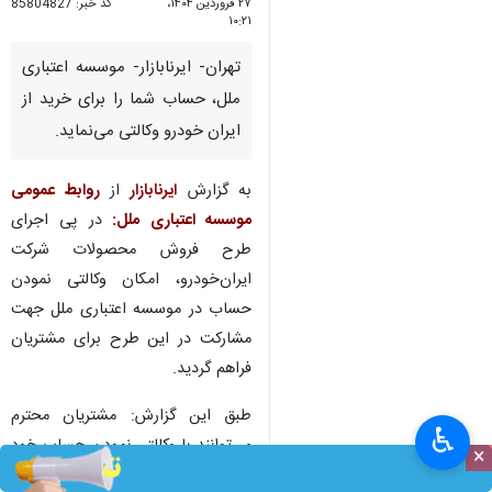
۲۷ فروردین ۱۴۰۴،
کد خبر:
85804827
۱۰:۲۱
تهران- ایرنابازار- موسسه اعتباری
ملل، حساب شما را برای خرید از
ایران خودرو وکالتی می‌نماید.
به گزارش
ایرنابازار
از
روابط عمومی
موسسه اعتباری ملل:
در پی اجرای
طرح فروش محصولات شرکت
ایران‌خودرو، امکان وکالتی نمودن
حساب در موسسه اعتباری ملل جهت
مشارکت در این طرح برای مشتریان
فراهم گردید.
طبق این گزارش: مشتریان محترم
♿︎
می‌توانند با وکالتی نمودن حساب خود
×
به مبلغ حداقل ۳۰۰ میلیون تومان در