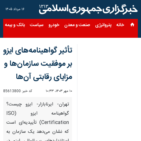
۱۶ مرداد ۱۴۰۵
خانه
پتروانرژی
صنعت و معدن
خودرو
سیاست
بانک و بیمه
س
تأثیر گواهینامه‌های ایزو
بر موفقیت سازمان‌ها و
مزایای رقابتی آن‌ها
۱۰ مهر ۱۴۰۳، ۱۰:۳۳
کد خبر:
85613800
تهران- ایرنابازار- ایزو چیست؟
گواهینامه ایزو (ISO
Certification) تأییدیه‌ای است
که نشان می‌دهد یک سازمان به