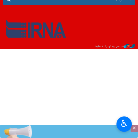
طراحی و تولید: نستوه
♿︎
×