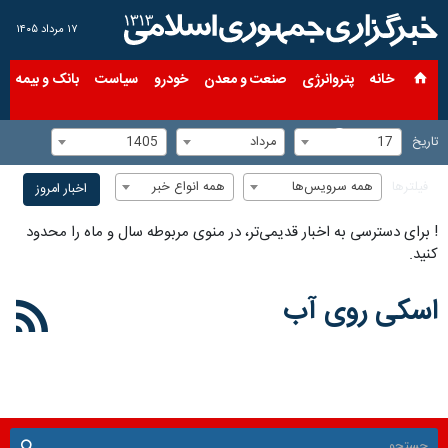
۱۷ مرداد ۱۴۰۵
خانه
پتروانرژی
صنعت و معدن
خودرو
سیاست
بانک و بیمه
س
17
مرداد
1405
تاریخ
همه سرویس‌ها
همه انواع خبر
فیلترها
اخبار امروز
!
برای دسترسی به اخبار قدیمی‌تر، در منوی مربوطه سال و ماه را محدود
کنید.
اسکی روی آب