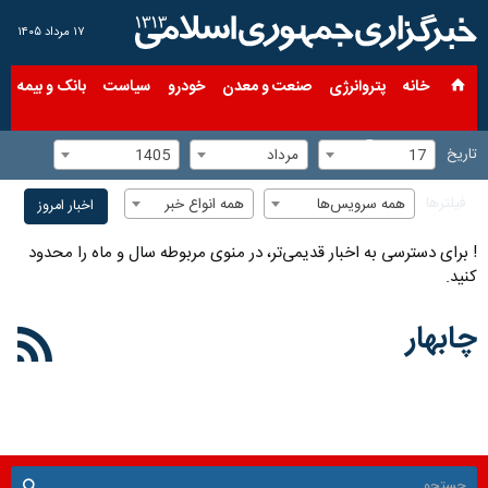
۱۷ مرداد ۱۴۰۵
خانه
پتروانرژی
صنعت و معدن
خودرو
سیاست
بانک و بیمه
س
تاریخ
17
مرداد
1405
فیلترها
همه سرویس‌ها
همه انواع خبر
اخبار امروز
!
برای دسترسی به اخبار قدیمی‌تر، در منوی مربوطه سال و ماه را محدود
کنید.
چابهار