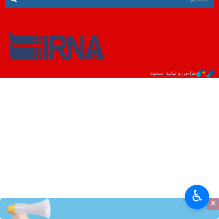
طراحی و تولید: نستوه
♿︎
×