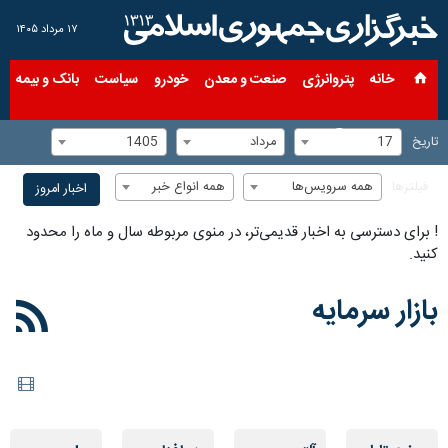
۱۷ مرداد ۱۴۰۵
خانه
پتروانرژی
صنعت و معدن
خودرو
سیاست
بانک و بیمه
س
17
مرداد
1405
تاریخ
همه سرویس‌ها
همه انواع خبر
فیلترها
اخبار امروز
!
برای دسترسی به اخبار قدیمی‌تر، در منوی مربوطه سال و ماه را محدود
کنید.
بازار سرمایه