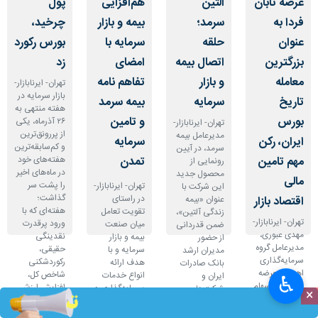
عرضه تابان
آلتین
هم‌افزایی
پول
فردا به
سرمد؛
بیمه و بازار
چرخید،
عنوان
حلقه
سرمایه با
بورس رکورد
بزرگترین
اتصال بیمه
امضای
زد
معامله
و بازار
تفاهم نامه
تهران- ایرنابازار-
بازار سرمایه در
تاریخ
سرمایه
بیمه سرمد
هفته منتهی به
بورس
و تامین
۲۶ آذرماه، یکی
تهران- ایرنابازار-
از پررونق‌ترین
مدیرعامل بیمه
ایران، رکن
سرمایه
و کم‌سابقه‌ترین
سرمد، در آیین
مهم تامین
تمدن
هفته‌های خود
رونمایی از
در ماه‌های اخیر
محصول جدید
مالی
را پشت سر
تهران- ایرنابازار-
این شرکت با
گذاشت؛
در راستای
اقتصاد بازار
عنوان «بیمه
هفته‌ای که با
تقویت تعامل
زندگی آلتین»،
تهران- ایرنابازار-
ورود پرقدرت
میان صنعت
ضمن قدردانی
مهدی عبوری،
نقدینگی
بیمه و بازار
از حضور
مدیرعامل گروه
حقیقی،
سرمایه و با
مدیران ارشد
سرمایه‌گذاری
رکوردشکنی
هدف ارائه
بانک صادرات
اهداف، عرضه
شاخص کل،
انواع خدمات
ایران و
♿︎
۵درصدی سهام
افزایش ارزش
سرمایه‌گذاری و
شرکت‌های
×
گروه پتروشیمی
بازار و تغییر
بیمه‌ای،
تابعه بانک در
افت ۴.۸
تابان فردا را
جهت جریان
تفاهم‌نامه
این مراسم، بر