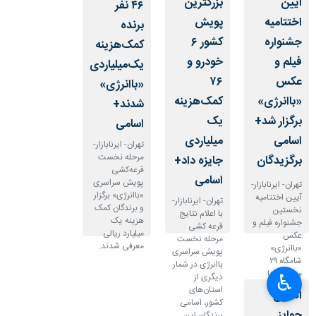
آیین
بزرگترین
۴۶ نفر
اختتامیه
پویش
برنده
جشنواره
کشور ۶
کمک‌هزینه
فیلم و
خودرو و
یک‌میلیاردی
عکس
۷۶
«باانرژی»
«باانرژی»
کمک‌هزینه
شدند+
برگزار شد+
یک
اسامی
اسامی
میلیاردی
تهران- ایرنابازار-
مرحله نخست
برگزیدگان
جایزه داد+
قرعه‌کشی
اسامی
پویش سراسری
تهران- ایرنابازار-
«باانرژی» برگزار
آیین اختتامیه
تهران- ایرنابازار-
و برندگان کمک
نخستین
با اعلام نتایج
هزینه یک
جشنواره فیلم و
قرعه کشی
میلیارد ریالی
عکس
مرحله نخست
معرفی شدند.
«باانرژی»
پویش سراسری
شامگاه ۲۹
باانرژی در شمار
مردادماه با
♿︎
دیگری از
حضور جمعی از
استان‌های
×
اهدای
مسئولان
کشور، اسامی
صنعت برق،
جوایز
برندگان این