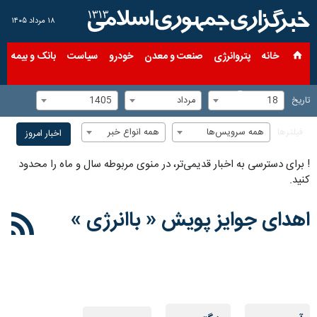
۱۸ مرداد ۱۴۰۵
خانه
پتروانرژی
صنعت و معدن
خودرو
سیاست
بانک و بیمه
س
18
مرداد
1405
تاریخ
همه سرویس‌ها
همه انواع خبر
فیلترها
اخبار امروز
!
برای دسترسی به اخبار قدیمی‌تر، در منوی مربوطه سال و ماه را محدود
کنید.
اهدای جوایز پویش « باانرژی »