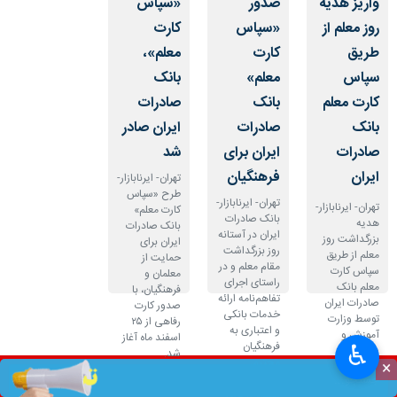
واریز هدیه
صدور
«سپاس
روز معلم از
«سپاس
کارت
طریق
کارت
معلم»،
سپاس
معلم»
بانک
کارت معلم
بانک
صادرات
بانک
صادرات
ایران صادر
صادرات
ایران برای
شد
ایران
فرهنگیان
تهران- ایرنابازار-
‌طرح «سپاس
تهران- ایرنابازار-
تهران- ایرنابازار-
کارت معلم»
‌بانک صادرات
هدیه
بانک صادرات
ایران در آستانه
بزرگداشت روز
ایران برای
روز بزرگداشت
معلم از طریق
حمایت از
مقام معلم و در
سپاس کارت
معلمان و
راستای اجرای
معلم بانک
فرهنگیان، با
تفاهم‌نامه ارائه
صادرات ایران
صدور کارت
خدمات بانکی
توسط وزارت
رفاهی از ۲۵
و اعتباری به
آموزش و
اسفند ماه آغاز
فرهنگیان
♿︎
پرورش به
شد.
محترم،
×
حساب
«سپاس کارت
فرهنگیان واریز
معلم» را برای