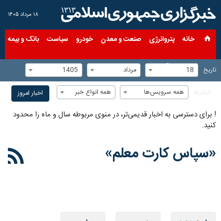
۱۸ مرداد ۱۴۰۵
خانه
پتروانرژی
صنعت و معدن
خودرو
سیاست
بانک و بیمه
س
18
مرداد
1405
تاریخ
همه سرویس‌ها
همه انواع خبر
فیلترها
اخبار امروز
!
برای دسترسی به اخبار قدیمی‌تر، در منوی مربوطه سال و ماه را محدود
کنید.
«سپاس کارت معلم»