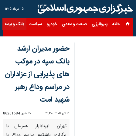
۱۵ مرداد ۱۴۰۵
خانه
پتروانرژی
صنعت و معدن
خودرو
سیاست
بانک و بیمه
س
حضور مدیران ارشد
بانک سپه در موکب
های پذیرایی از عزاداران
در مراسم وداع رهبر
شهید امت
۱۴ تیر ۱۴۰۵، ۱۴:۳۰
کد خبر:
86201684
تهران- ایرنابازار- همزمان با
برگزاری باشکوه مراسم وداع با