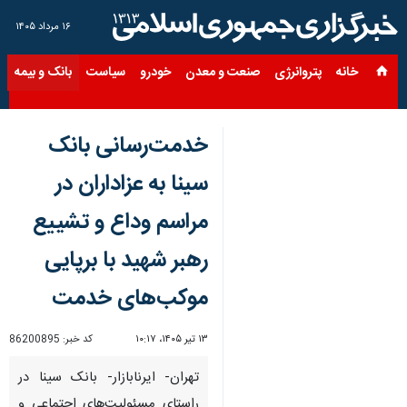
۱۶ مرداد ۱۴۰۵
خانه
پتروانرژی
صنعت و معدن
خودرو
سیاست
بانک و بیمه
س
خدمت‌رسانی بانک
سینا به عزاداران در
مراسم وداع و تشییع
رهبر شهید با برپایی
موکب‌های خدمت
۱۳ تیر ۱۴۰۵، ۱۰:۱۷
کد خبر:
86200895
تهران- ایرنابازار- بانک سینا در
راستای مسئولیت‌های اجتماعی و