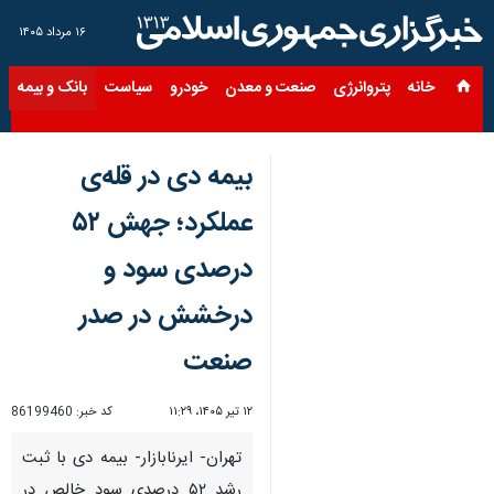
۱۶ مرداد ۱۴۰۵
خانه
پتروانرژی
صنعت و معدن
خودرو
سیاست
بانک و بیمه
س
بیمه دی در قله‌ی
عملکرد؛ جهش ۵۲
درصدی سود و
درخشش در صدر
صنعت
۱۲ تیر ۱۴۰۵، ۱۱:۲۹
کد خبر:
86199460
تهران- ایرنابازار- بیمه دی با ثبت
رشد ۵۲ درصدی سود خالص در