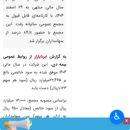
سال مالی منتهی به ۲۹ اسفند
۱۴۰۴، با کارنامه‌ای قابل قبول به
مجمع عمومی سالیانه رفت. این
مجمع با حضور ۸۴٫۱۱ درصد از
سهامداران برگزار شد.
به گزارش
ایرنابازار
از روابط عمومی
بیمه دی
، این شرکت در سال مالی
۱۴۰۴ موفق شده به سود خالصی بالغ
بر ۲۲٫۴۶۵میلیارد ریال (سود هر سهم
۱٫۱۲۳ریال) دست یابد.
براساس مصوبه مجمع٫ ۱۳٫۰۰۰ میلیارد
ریال از سود خالص (معادل ۶۵۰ ریال
♿︎
به ازای هر سهم) بین سهامداران
×
تقسیم شد. همچنین طبق برنامه