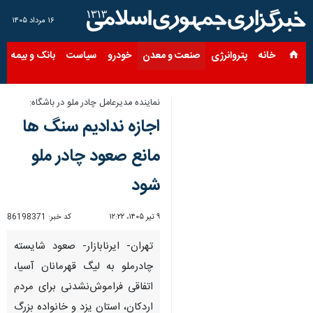
۱۶ مرداد ۱۴۰۵
خانه
پتروانرژی
صنعت و معدن
خودرو
سیاست
بانک و بیمه
س
نماینده مدیرعامل چادر ملو در باشگاه:
اجازه ندادیم سنگ ها
مانع صعود چادر ملو
شود
۹ تیر ۱۴۰۵، ۱۲:۲۲
کد خبر:
86198371
تهران- ایرنابازار- صعود شایسته
چادرملو به لیگ قهرمانان آسیا،
اتفاقی فراموش‌نشدنی برای مردم
اردکان، استان یزد و خانواده بزرگ