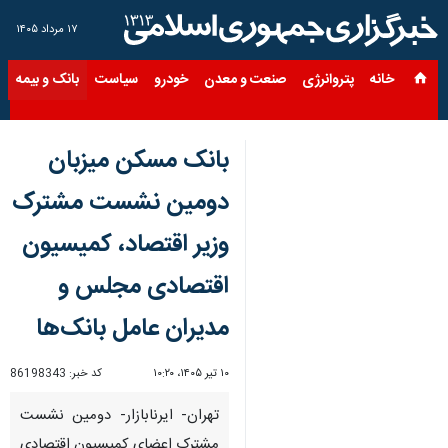
۱۷ مرداد ۱۴۰۵
خانه
پتروانرژی
صنعت و معدن
خودرو
سیاست
بانک و بیمه
س
بانک مسکن میزبان
دومین نشست مشترک
وزیر اقتصاد، کمیسیون
اقتصادی مجلس و
مدیران عامل بانک‌ها
۱۰ تیر ۱۴۰۵، ۱۰:۲۰
کد خبر:
86198343
تهران- ایرنابازار- دومین نشست
مشترک اعضای کمیسیون اقتصادی