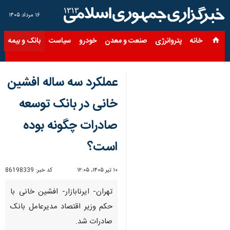
۱۶ مرداد ۱۴۰۵
خانه
پتروانرژی
صنعت و معدن
خودرو
سیاست
بانک و بیمه
س
عملکرد سه ساله افشین
خانی در بانک توسعه
صادرات چگونه بوده
است؟
۱۰ تیر ۱۴۰۵، ۱۲:۰۵
کد خبر:
86198339
تهران- ایرنابازار- افشین خانی با
حکم وزیر اقتصاد مدیرعامل بانک
صادرات شد.