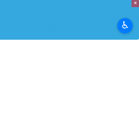
×
برچسب‌ها
♿︎
خدمات دیجیتال
همراه اول
سایت نسل پنجمی (۵G)
نظر شما