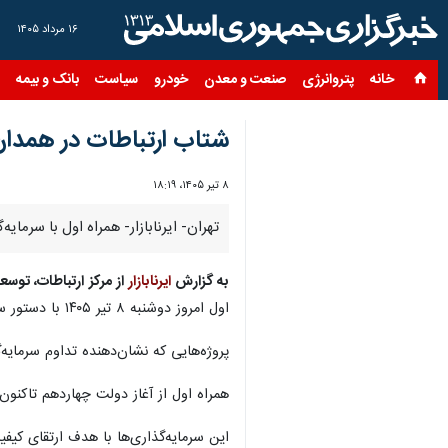
۱۶ مرداد ۱۴۰۵
خانه
پتروانرژی
صنعت و معدن
خودرو
سیاست
بانک و بیمه
س
شتاب ارتباطات در همدان با سرمایه‌گذاری 
۸ تیر ۱۴۰۵، ۱۸:۱۹
تهران- ایرنابازار- همراه اول با سرمایه‌گذاری بیش از ۳۰۰ میلیارد تومانی، همزمان با سفر وزیر ارتباطات به استان همدان، پروژه
به گزارش
ایرنابازار
از مرکز ارتباطات، توسع
اول امروز دوشنبه ۸ تیر ۱۴۰۵ با دستور ستار هاشمی به‌صورت ویدیو کنفرانسی مورد بهره‌برداری قرار گرفت.
پروژه‌هایی که نشان‌دهنده تداوم سرمایه
همراه اول از آغاز دولت چهاردهم تاکنون مبلغ ۳۰۵ میلیارد تومان در طرح‌های توسعه شبکه تلفن همراه استان همدان سرمای
این سرمایه‌گذاری‌ها با هدف ارتقای کی