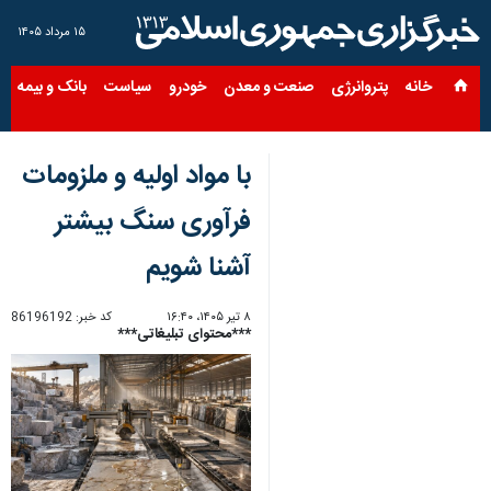
۱۵ مرداد ۱۴۰۵
خانه
پتروانرژی
صنعت و معدن
خودرو
سیاست
بانک و بیمه
س
با مواد اولیه و ملزومات
فرآوری سنگ بیشتر
آشنا شویم
۸ تیر ۱۴۰۵، ۱۶:۴۰
کد خبر:
86196192
***محتوای تبلیغاتی***