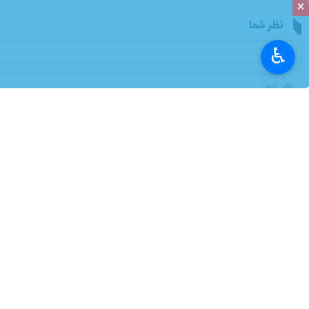
×
♿︎
درصدی در تعداد همراه بود.
به گزارش
ایرنابازار
از روابط عمومی بانک
هزار و ۱۲۷ میلیارد ریال به ۳ هزار و ۵۷۹ نفر بود.
۹۹۶ میلیارد ریال به هموطنان پرداخت شده است.
بانک کشاورزی در راستای مأموریت خود
دسترسی به این تسهیلات، گامی مؤثر در
بانک و بیمه