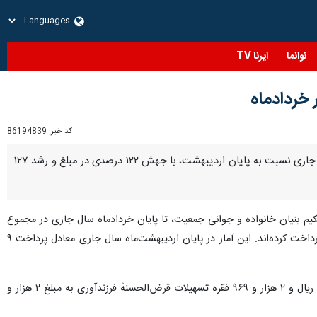
نوانما
ایرنا TV
کد خبر:
86194839