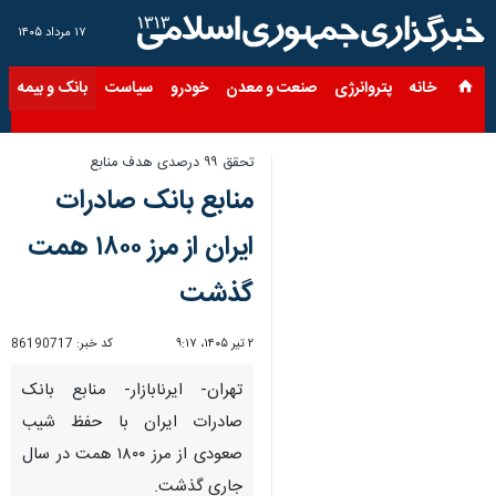
۱۷ مرداد ۱۴۰۵
خانه
پتروانرژی
صنعت و معدن
خودرو
سیاست
بانک و بیمه
س
تحقق ۹۹ درصدی هدف منابع
منابع بانک صادرات
ایران از مرز ۱۸۰۰ همت
گذشت
۲ تیر ۱۴۰۵، ۹:۱۷
کد خبر:
86190717
تهران- ایرنابازار- ‌منابع بانک
صادرات ایران با حفظ شیب
صعودی از مرز ۱۸۰۰ همت در سال
جاری گذشت.