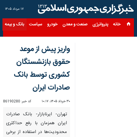
۱۷ مرداد ۱۴۰۵
خانه
پتروانرژی
صنعت و معدن
خودرو
سیاست
بانک و بیمه
س
واریز پیش از موعد
حقوق بازنشستگان
کشوری توسط بانک
صادرات ایران
۳۰ خرداد ۱۴۰۵، ۱۰:۱۷
کد خبر:
86190280
تهران- ایرنابازار- بانک صادرات
ایران همزمان با رفع حداکثری
محدودیت‌ها در استفاده از برخی