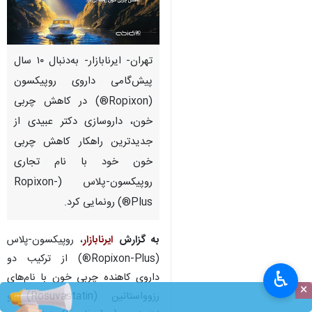
تهران- ایرنابازار- به‌دنبال ۱۰ سال
پیش‌گامی داروی روپیکسون
(Ropixon®) در کاهش چربی
خون، داروسازی دکتر عبیدی از
جدیدترین راهکار کاهش چربی
خون خود با نام تجاری
روپیکسون-‌پلاس (Ropixon-
Plus®) رونمایی کرد.
به گزارش
ایرنابازار
، روپیکسون‌-پلاس
(Ropixon-Plus®) از ترکیب دو
♿︎
داروی کاهنده چربی خون با نام‌های
×
رزوواستاتین (Rosuvastatin) و