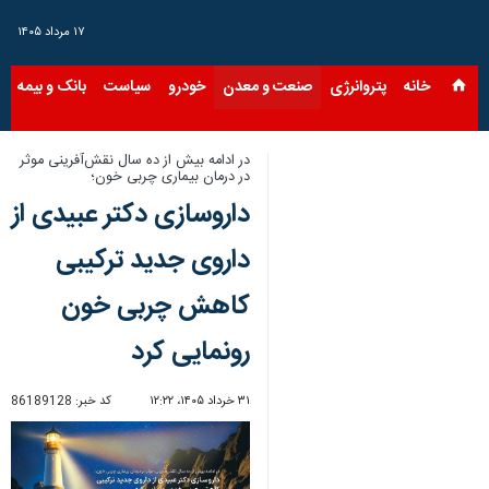
۱۷ مرداد ۱۴۰۵
خانه
پتروانرژی
صنعت و معدن
خودرو
سیاست
بانک و بیمه
س
در ادامه بیش از ده سال نقش‌آفرینی موثر
در درمان بیماری چربی خون؛
داروسازی دکتر عبیدی از
داروی جدید ترکیبی
کاهش چربی خون
رونمایی کرد
۳۱ خرداد ۱۴۰۵، ۱۲:۲۲
کد خبر:
86189128