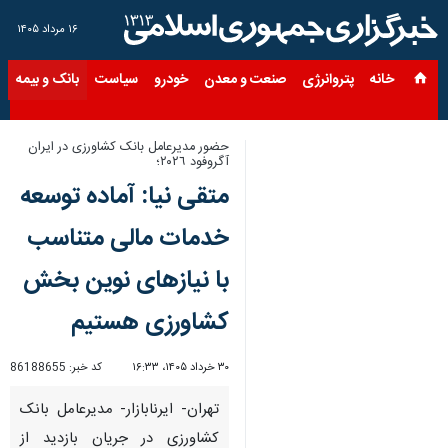
۱۶ مرداد ۱۴۰۵
خانه
پتروانرژی
صنعت و معدن
خودرو
سیاست
بانک و بیمه
س
حضور مدیرعامل بانک کشاورزی در ایران
آگروفود ٢٠٢٦؛
متقی نیا: آماده توسعه
خدمات مالی متناسب
با نیازهای نوین بخش
کشاورزی هستیم
۳۰ خرداد ۱۴۰۵، ۱۶:۳۳
کد خبر:
86188655
تهران- ایرنابازار- مدیرعامل بانک
کشاورزی در جریان بازدید از