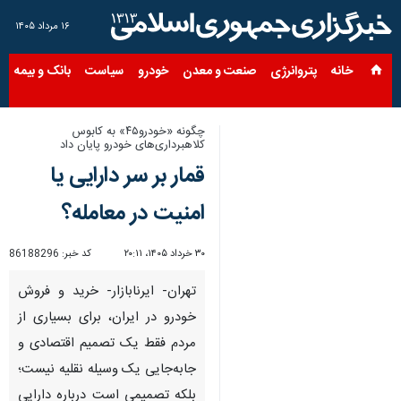
۱۶ مرداد ۱۴۰۵
خانه
پتروانرژی
صنعت و معدن
خودرو
سیاست
بانک و بیمه
س
چگونه «خودرو۴۵» به کابوس
کلاهبرداری‌های خودرو پایان داد
قمار بر سر دارایی یا
امنیت در معامله؟
۳۰ خرداد ۱۴۰۵، ۲۰:۱۱
کد خبر:
86188296
تهران- ایرنابازار- خرید و فروش
خودرو در ایران، برای بسیاری از
مردم فقط یک تصمیم اقتصادی و
جابه‌جایی یک وسیله نقلیه نیست؛
بلکه تصمیمی است درباره دارایی