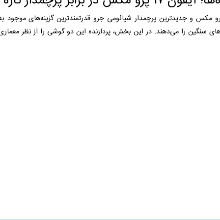
یب اندرویدی.