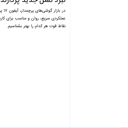
تهران- ایرنابازار- مقایسه پردازنده آیفون 17 پرو مکس با پرچمدار جدید شیائومی را در بازرگانی سیب بخوانید؛ بررسی قدرت، سرعت، مصرف انرژی و عملکرد A19 Pro در برابر رق