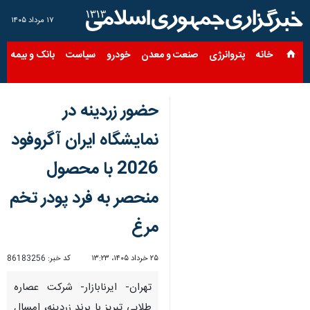
۱۷ مرداد ۱۴۰۵
خانه
پتروانرژی
صنعت و معدن
خودرو
سیاست
بانک و بیمه
س
حضور زردینه در
نمایشگاه ایران آگروفود
2026 با محصول
منحصر به فرد پودر تخم
مرغ
۲۵ خرداد ۱۴۰۵، ۱۳:۲۳
کد خبر:
86183256
تهران- ایرنابازار- شرکت عصاره
طلایی تبریز با برند زردینه، امسال