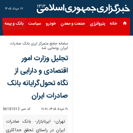
۱۷ مرداد ۱۴۰۵
خانه
پتروانرژی
صنعت و معدن
خودرو
سیاست
بانک و بیمه
س
سامانه جامع متمرکز ارزی بانک صادرات
ایران رونمایی شد
تجلیل وزارت امور
اقتصادی و دارایی از
نگاه تحول‌گرایانه بانک
صادرات ایران
۲۰ خرداد ۱۴۰۵، ۲۰:۲۰
کد خبر:
86181013
تهران- ایرنابازار- ‌بانک صادرات
ایران در راستای تحقق حداکثری