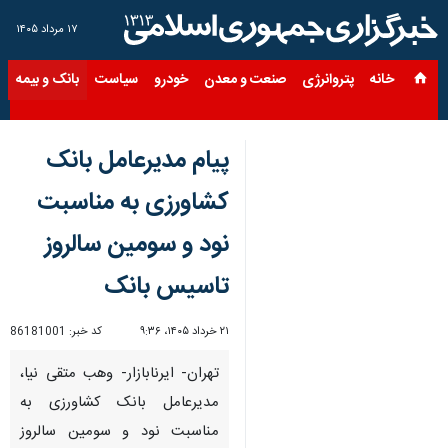
۱۷ مرداد ۱۴۰۵
خانه
پتروانرژی
صنعت و معدن
خودرو
سیاست
بانک و بیمه
س
پیام مدیرعامل بانک
کشاورزی به مناسبت
نود و سومین سالروز
تاسیس بانک
۲۱ خرداد ۱۴۰۵، ۹:۳۶
کد خبر:
86181001