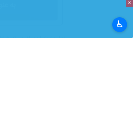
×
♿︎
تهران- ایرنابازار- ​در اقدامی که ن
ایمنی و سنجش آلایندگی خودرو شرکت ب
به گزارش
ایرنابازار
از روابط‌ عمومی بانک
بازرسی کیفیت و استاندارد به سطحی جدید
قربان اسکندری، سرپرست بانک صادرات ایر
محوری سرمایه انسانی متخصص و خلاق غ
وی همکاری با شرکت بازرسی کیفیت و اس
دانست و افزود: «مهم‌ترین اصل، تعریف 
شکل معناداری ارتقا دهیم».