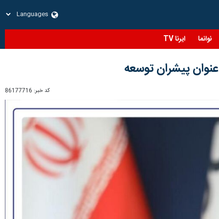
نوانما
ایرنا TV
عنوان پیشران توسعه
کد خبر:
86177716