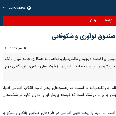
نوانما
ایرنا TV
و صندوق نوآوری و شکوفایی
کد خبر:
86174729