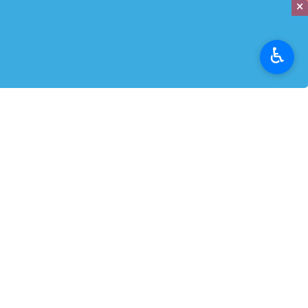
×
♿︎
تهران- ایرنابازار- در راستای تقویت 
صادرات ایران و صندوق نوآوری و شکوف
در جهت حمایت از بخش خصوصی به شم