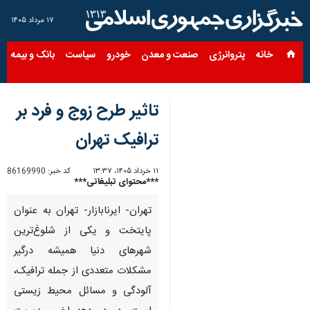
۱۷ مرداد ۱۴۰۵
خانه
پتروانرژی
صنعت و معدن
خودرو
سیاست
بانک و بیمه
س
تاثیر طرح زوج و فرد بر
ترافیک تهران
۱۱ خرداد ۱۴۰۵، ۱۳:۳۷
کد خبر:
86169990
***محتوای تبلیغاتی***
تهران- ایرنابازار- تهران به عنوان
پایتخت و یکی از شلوغ‌ترین
شهرهای دنیا همیشه درگیر
مشکلات متعددی از جمله ترافیک،
آلودگی و مسائل محیط زیستی