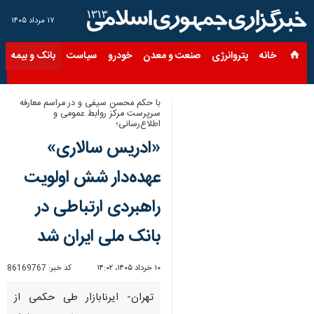
۱۷ مرداد ۱۴۰۵
خانه
پتروانرژی
صنعت و معدن
خودرو
سیاست
بانک و بیمه
س
با حکم محسن سیفی و در مراسم معارفه
سرپرست مرکز روابط‌ عمومی و
اطلاع‌رسانی؛
«ادریس سالاری»
عهده‌دار شش اولویت
راهبردی ارتباطی در
بانک ملی ایران شد
۱۰ خرداد ۱۴۰۵، ۱۴:۰۲
کد خبر:
86169767
تهران- ایرنابازار طی حکمی از