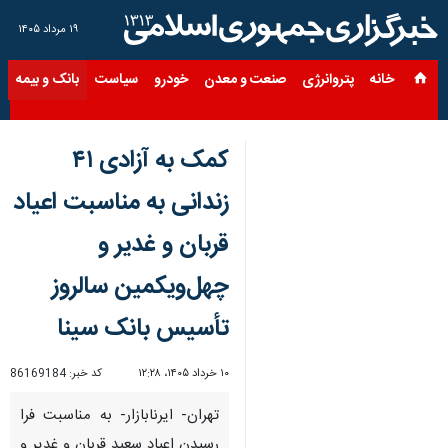
۱۹ مرداد ۱۴۰۵
خانه
پتروانرژی
صنعت و معدن
خودرو
سیاست
بانک و بیمه
س
کمک به آزادی ۴۱
زندانی به مناسبت اعیاد
قربان و غدیر و
چهل‌ویکمین سالروز
تأسیس بانک سینا
۱۰ خرداد ۱۴۰۵، ۱۲:۲۸
کد خبر:
86169184
تهران- ایرنابازار- به مناسبت فرا
رسیدن اعیاد سعید قربان و غدیر و