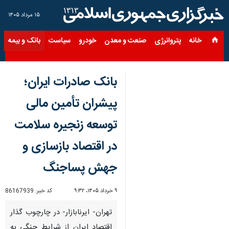
۱۵ مرداد ۱۴۰۵
خانه
پتروانرژی
صنعت و معدن
خودرو
سیاست
بانک و بیمه
س
بانک صادرات ایران؛
پیشران تأمین مالی
توسعه زنجیره سلامت
در اقتصاد بازسازی و
جهش پساجنگ
۹ خرداد ۱۴۰۵، ۹:۳۲
کد خبر:
86167939
تهران- ایرنابازار- ​در چارچوب گذار
اقتصاد ایران از شرایط جنگی به