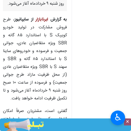
تهران- ایرنابازار- طرح فروش
مشارکت در تولید محصولات
شرکت‌های سایپا و پارس‌خودرو از
روز شنبه ۹ خردادماه آغاز می‌شود.
به گزارش
ایرنابازار
از سایپانیوز
، طرح
‌فروش مشارکت در تولید خودرو
کوییک S با استاندارد ۸۵ گانه و
SBR ویژه متقاضیان عادی، جوانی
جمعیت و فرسوده و خودروهای ساینا
S با استاندارد ۸۵ گانه و SBR و
سهند S با SBR ویژه متقاضیان عادی
♿︎
×
(از محل ظرفیت مازاد طرح جوانی
جمعیت) و فرسوده از ساعت ۱۰ صبح