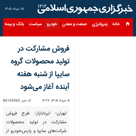
۱۵ مرداد ۱۴۰۵
خانه
پتروانرژی
صنعت و معدن
خودرو
سیاست
بانک و بیمه
س
فروش مشارکت در
تولید محصولات گروه
سایپا از ‌شنبه هفته
آینده آغاز می‌شود
۵ خرداد ۱۴۰۵، ۱۶:۲۷
کد خبر:
86165965