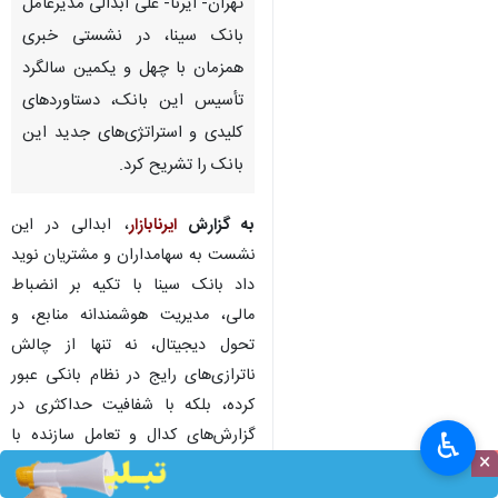
تهران- ایرنا- علی ابدالی مدیرعامل
بانک سینا، در نشستی خبری
همزمان با چهل و یکمین سالگرد
تأسیس این بانک، دستاوردهای
کلیدی و استراتژی‌های جدید این
بانک را تشریح کرد.
به گزارش
ایرنابازار
، ابدالی در این
نشست به سهامداران و مشتریان نوید
داد بانک سینا با تکیه بر انضباط
مالی، مدیریت هوشمندانه منابع، و
تحول دیجیتال، نه تنها از چالش
ناترازی‌های رایج در نظام بانکی عبور
کرده، بلکه با شفافیت حداکثری در
گزارش‌های کدال و تعامل سازنده با
♿︎
×
بازارگردانان، به دنبال تضمین ارزش
ذاتی سهم و سودآوری پایدار در