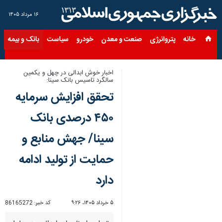
۱۶ مرداد ۱۴۰۵
خانه
پتروانرژی
صنعت و معدن
خودرو
سیاست
بانک و بیمه
س
اخبار خوش ابدالی در چهل و یکمین
سالگرد تاسیس بانک سینا:
تحقق افزایش سرمایه
۴۵۰ درصدی بانک
سینا/ جهش منابع و
حمایت از تولید ادامه
دارد
۵ خرداد ۱۴۰۵، ۹:۲۶
کد خبر:
86165272