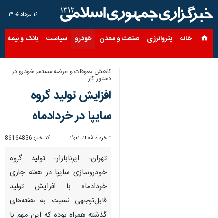
۱۶ مرداد ۱۴۰۵
خانه
پتروانرژی
صنعت و معدن
خودرو
سیاست
بانک و بیمه
س
کاهش معوقات و عرضه مستمر خودرو در
دستور کار
افزایش تولید گروه
سایپا در خردادماه
۴ خرداد ۱۴۰۵، ۱۹:۰۱
کد خبر:
86164836
تهران- ایرنابازار- تولید گروه
خودروسازی سایپا در هفته جاری
خردادماه با افزایش تولید
قابل‌توجهی نسبت به هفته‌های
گذشته همراه بوده که این مهم با