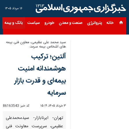
۱۶ مرداد ۱۴۰۵
خانه
پتروانرژی
صنعت و معدن
خودرو
سیاست
بانک و بیمه
س
سید محمد علی عظیمی، معاون فنی بیمه
های اشخاص بیمه سرمد:
آلتین؛ ترکیب
هوشمندانه امنیت
بیمه‌ای و قدرت بازار
سرمایه
۳ خرداد ۱۴۰۵، ۱۵:۱۹
کد خبر:
86163543
تهران- ایرنابازار- سیدمحمدعلی
عظیمی، سرپرست معاونت فنی