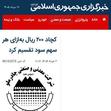
۱۷ مرداد ۱۴۰۵
خانه
پتروانرژی
صنعت و معدن
خودرو
سیاست
بانک و بیمه
س
کچاد ۲۰۰ ریال به‌ازای هر
سهم سود تقسیم کرد
۲ خرداد ۱۴۰۵، ۱۰:۱۷
کد خبر:
86162075