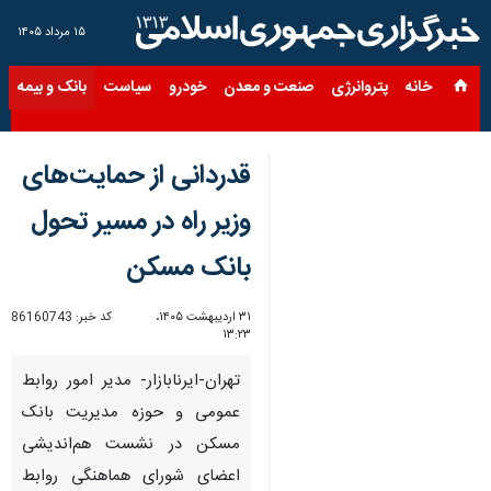
۱۵ مرداد ۱۴۰۵
خانه
پتروانرژی
صنعت و معدن
خودرو
سیاست
بانک و بیمه
س
قدردانی از حمایت‌های
وزیر راه در مسیر تحول
بانک مسکن
۳۱ اردیبهشت ۱۴۰۵،
کد خبر:
86160743
۱۳:۲۳
تهران-ایرنابازار- مدیر امور روابط
عمومی و حوزه مدیریت بانک
مسکن در نشست هم‌اندیشی
اعضای شورای هماهنگی روابط