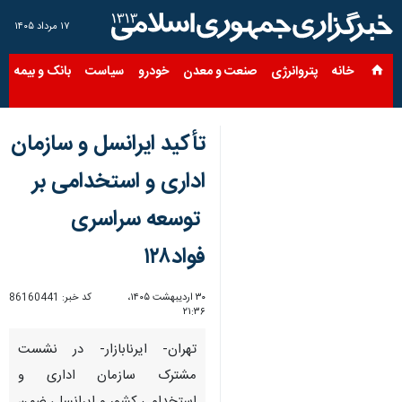
۱۷ مرداد ۱۴۰۵
خانه
پتروانرژی
صنعت و معدن
خودرو
سیاست
بانک و بیمه
س
تأکید ایرانسل و سازمان
اداری و استخدامی بر
توسعه سراسری
فواد۱۲۸
۳۰ اردیبهشت ۱۴۰۵،
کد خبر:
86160441
۲۱:۳۶
تهران- ایرنابازار- در نشست
مشترک سازمان اداری و