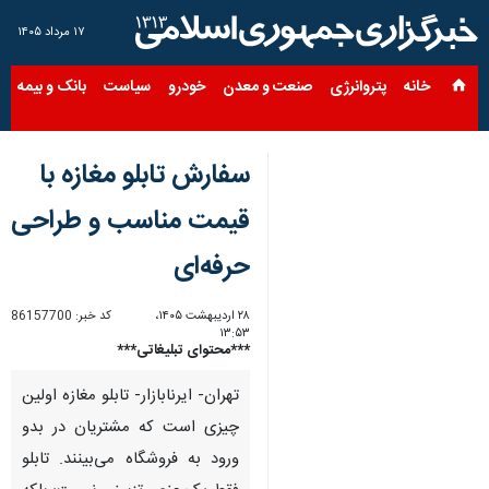
۱۷ مرداد ۱۴۰۵
خانه
پتروانرژی
صنعت و معدن
خودرو
سیاست
بانک و بیمه
س
سفارش تابلو مغازه با
قیمت مناسب و طراحی
حرفه‌ای
۲۸ اردیبهشت ۱۴۰۵،
کد خبر:
86157700
۱۳:۵۳
***محتوای تبلیغاتی***
تهران- ایرنابازار- تابلو مغازه اولین
چیزی است که مشتریان در بدو
ورود به فروشگاه می‌بینند. تابلو