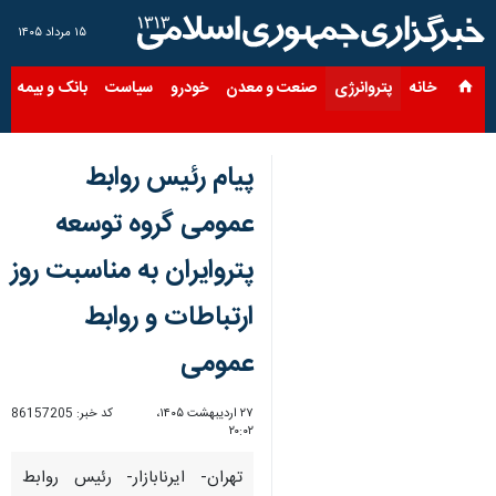
۱۵ مرداد ۱۴۰۵
خانه
پتروانرژی
صنعت و معدن
خودرو
سیاست
بانک و بیمه
س
پیام رئیس روابط
عمومی گروه توسعه
پتروایران به مناسبت روز
ارتباطات و روابط
عمومی
۲۷ اردیبهشت ۱۴۰۵،
کد خبر:
86157205
۲۰:۰۲
تهران- ایرنابازار- رئیس روابط