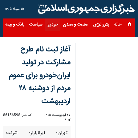
۱۵ مرداد ۱۴۰۵
خانه
پتروانرژی
صنعت و معدن
خودرو
سیاست
بانک و بیمه
س
آغاز ثبت‌ نام طرح
مشارکت در تولید
ایران‌خودرو برای عموم
مردم از دوشنبه ۲۸
اردیبهشت
۲۷ اردیبهشت ۱۴۰۵،
کد خبر:
86156598
۸:۰۲
تهران- ایرنابازار- شرکت