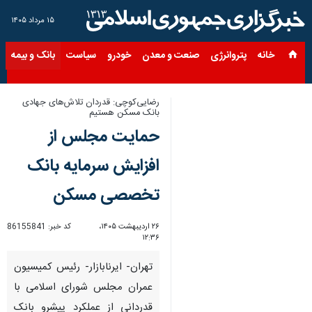
۱۵ مرداد ۱۴۰۵
خانه
پتروانرژی
صنعت و معدن
خودرو
سیاست
بانک و بیمه
س
رضایی‌کوچی: قدردان تلاش‌های جهادی
بانک مسکن هستیم
حمایت مجلس از
افزایش سرمایه بانک
تخصصی مسکن
۲۶ اردیبهشت ۱۴۰۵،
کد خبر:
86155841
۱۲:۳۶
تهران- ایرنابازار- رئیس کمیسیون
عمران مجلس شورای اسلامی با
قدردانی از عملکرد پیشرو بانک