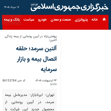
۱۷ مرداد ۱۴۰۵
خانه
پتروانرژی
صنعت و معدن
خودرو
سیاست
بانک و بیمه
س
بهشتی‌نژاد در آیین رونمایی از بیمه زندگی
آلتین؛
آلتین سرمد؛ حلقه
اتصال بیمه و بازار
سرمایه
۲۳ اردیبهشت ۱۴۰۵،
کد خبر:
86153784
۱۷:۴۷
تهران- ایرنابازار- مدیرعامل بیمه
سرمد، در آیین رونمایی از
محصول جدید این شرکت با