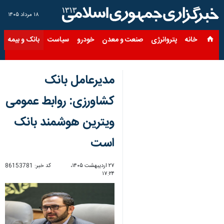
۱۸ مرداد ۱۴۰۵
خانه
پتروانرژی
صنعت و معدن
خودرو
سیاست
بانک و بیمه
س
مدیرعامل بانک
کشاورزی: روابط عمومی
ویترین هوشمند بانک
است
۲۷ اردیبهشت ۱۴۰۵،
کد خبر:
86153781
۱۷:۲۴