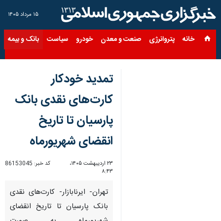
۱۵ مرداد ۱۴۰۵
خانه
پتروانرژی
صنعت و معدن
خودرو
سیاست
بانک و بیمه
س
تمدید خودکار
کارت‌های نقدی بانک
پارسیان تا تاریخ
انقضای شهریورماه
۲۳ اردیبهشت ۱۴۰۵،
کد خبر:
86153045
۸:۴۳
تهران- ایرنابازار- کارت‌های نقدی
بانک پارسیان تا تاریخ انقضای