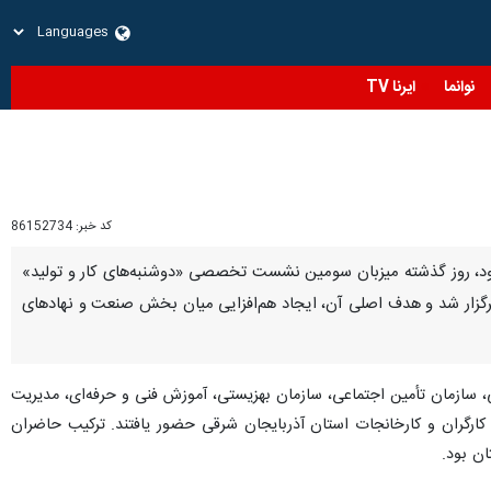
نوانما
ایرنا TV
کد خبر:
86152734