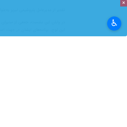
×
♿︎
تهران- ایرنابازار- پتروشیمی تبریز 
بود. این نشست از سلسله جلسات شورا
حوزه کارگری، کارفرمایی، بیمه‌ای، بان
به گزارش ایرنابازار از روابط عمومی شرکت
امور شعب بانک رفاه کارگران، بانک تو
نشان‌دهنده عزم جدی برای رفع موانع تو
دکتر سید نوراله میراشرفی، مدیرعامل ش
ارزشمند کارکنان متخصص و متعهد این م
دکتر غفاری مدیرکل تعاون، کار و رفاه ا
محیط کار، و همچنین آموزش‌های کاربردی 
وی افزود: برگزاری منظم جلسات شورای هم